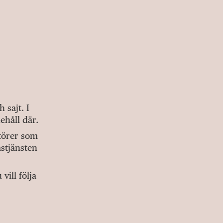
sajt. I
ehåll där.
ktörer som
stjänsten
ill följa