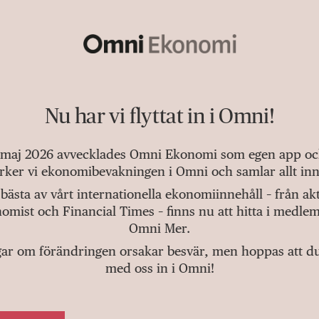
Nu har vi flyttat in i Omni!
 maj 2026 avvecklades Omni Ekonomi som egen app och 
tärker vi ekonomibevakningen i Omni och samlar allt inn
bästa av vårt internationella ekonomiinnehåll – från a
omist och Financial Times – finns nu att hitta i medlem
Omni Mer.
gar om förändringen orsakar besvär, men hoppas att du v
med oss in i Omni!