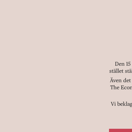
Den 15
stället s
Även det 
The Econ
Vi bekla