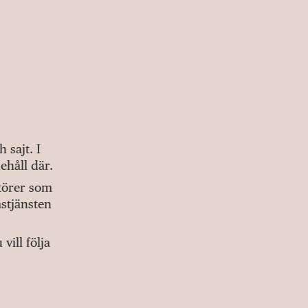
sajt. I
ehåll där.
ktörer som
stjänsten
ill följa