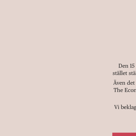
Den 15
stället s
Även det 
The Econ
Vi bekla