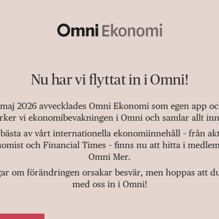
Nu har vi flyttat in i Omni!
 maj 2026 avvecklades Omni Ekonomi som egen app och 
tärker vi ekonomibevakningen i Omni och samlar allt inn
bästa av vårt internationella ekonomiinnehåll – från a
omist och Financial Times – finns nu att hitta i medlem
Omni Mer.
gar om förändringen orsakar besvär, men hoppas att du v
med oss in i Omni!