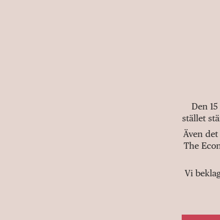
Den 15
stället s
Även det 
The Econ
Vi bekla