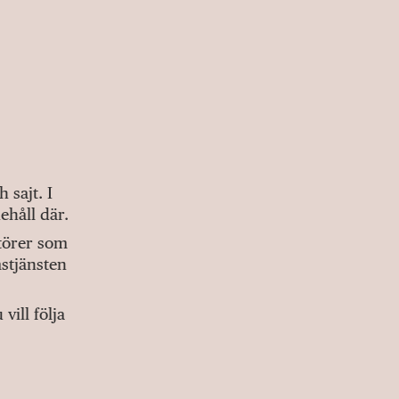
sajt. I
ehåll där.
ktörer som
stjänsten
ill följa