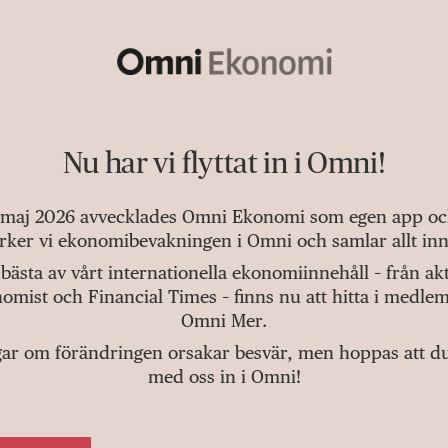
Nu har vi flyttat in i Omni!
 maj 2026 avvecklades Omni Ekonomi som egen app och 
tärker vi ekonomibevakningen i Omni och samlar allt inn
bästa av vårt internationella ekonomiinnehåll – från a
omist och Financial Times – finns nu att hitta i medlem
Omni Mer.
gar om förändringen orsakar besvär, men hoppas att du v
med oss in i Omni!