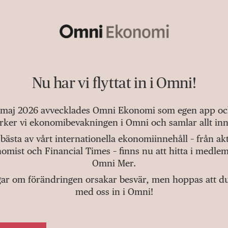
Nu har vi flyttat in i Omni!
 maj 2026 avvecklades Omni Ekonomi som egen app och 
tärker vi ekonomibevakningen i Omni och samlar allt inn
bästa av vårt internationella ekonomiinnehåll – från a
omist och Financial Times – finns nu att hitta i medlem
Omni Mer.
gar om förändringen orsakar besvär, men hoppas att du v
med oss in i Omni!