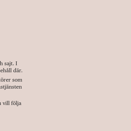
sajt. I
ehåll där.
ktörer som
stjänsten
ill följa