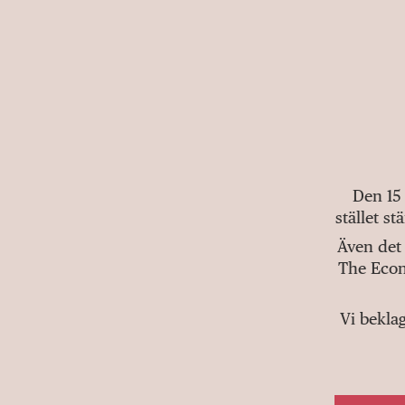
Den 15
stället s
Även det 
The Econ
Vi bekla