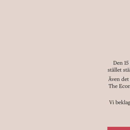
Den 15
stället s
Även det 
The Econ
Vi bekla