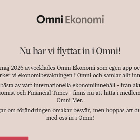
Nu har vi flyttat in i Omni!
 maj 2026 avvecklades Omni Ekonomi som egen app och 
tärker vi ekonomibevakningen i Omni och samlar allt inn
bästa av vårt internationella ekonomiinnehåll – från a
omist och Financial Times – finns nu att hitta i medlem
Omni Mer.
gar om förändringen orsakar besvär, men hoppas att du v
med oss in i Omni!