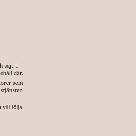
sajt. I
ehåll där.
ktörer som
stjänsten
ill följa