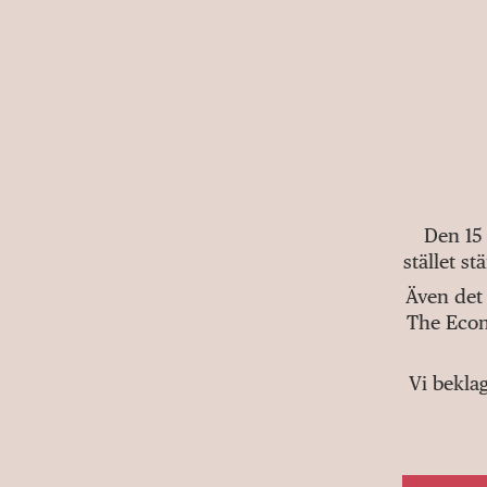
Den 15
stället s
Även det 
The Econ
Vi bekla