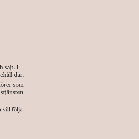
sajt. I
ehåll där.
ktörer som
stjänsten
ill följa