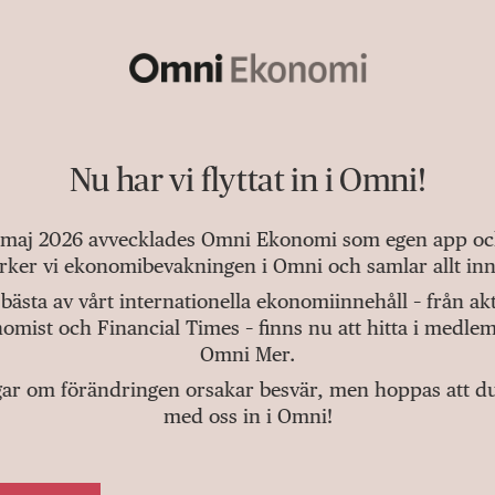
Nu har vi flyttat in i Omni!
 maj 2026 avvecklades Omni Ekonomi som egen app och 
tärker vi ekonomibevakningen i Omni och samlar allt inn
bästa av vårt internationella ekonomiinnehåll – från a
omist och Financial Times – finns nu att hitta i medlem
Omni Mer.
gar om förändringen orsakar besvär, men hoppas att du v
med oss in i Omni!