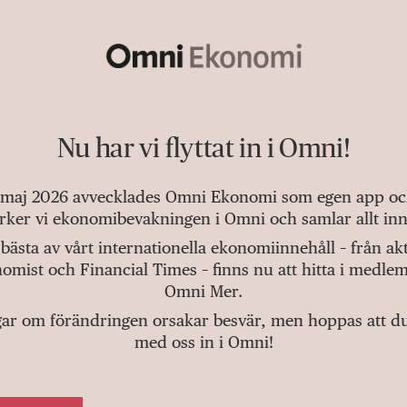
Nu har vi flyttat in i Omni!
 maj 2026 avvecklades Omni Ekonomi som egen app och 
tärker vi ekonomibevakningen i Omni och samlar allt inn
bästa av vårt internationella ekonomiinnehåll – från a
omist och Financial Times – finns nu att hitta i medlem
Omni Mer.
gar om förändringen orsakar besvär, men hoppas att du v
med oss in i Omni!