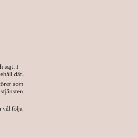
sajt. I
ehåll där.
ktörer som
stjänsten
ill följa