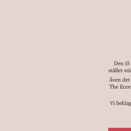
Den 15
stället s
Även det 
The Econ
Vi bekla