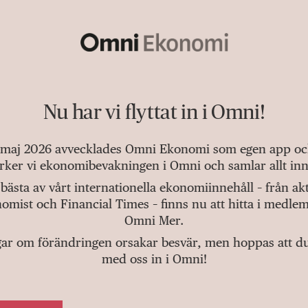
Nu har vi flyttat in i Omni!
 maj 2026 avvecklades Omni Ekonomi som egen app och 
tärker vi ekonomibevakningen i Omni och samlar allt inn
bästa av vårt internationella ekonomiinnehåll – från a
omist och Financial Times – finns nu att hitta i medlem
Omni Mer.
gar om förändringen orsakar besvär, men hoppas att du v
med oss in i Omni!