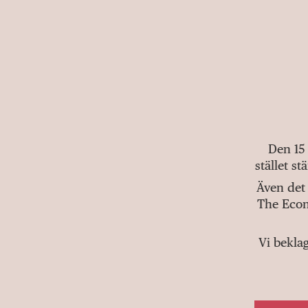
Den 15
stället s
Även det 
The Econ
Vi bekla