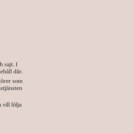
sajt. I
ehåll där.
ktörer som
stjänsten
ill följa