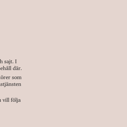
sajt. I
ehåll där.
ktörer som
stjänsten
ill följa