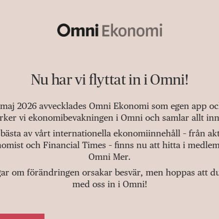
Nu har vi flyttat in i Omni!
 maj 2026 avvecklades Omni Ekonomi som egen app och 
tärker vi ekonomibevakningen i Omni och samlar allt inn
bästa av vårt internationella ekonomiinnehåll – från a
omist och Financial Times – finns nu att hitta i medlem
Omni Mer.
gar om förändringen orsakar besvär, men hoppas att du v
med oss in i Omni!