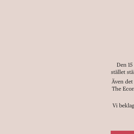
Den 15
stället s
Även det 
The Econ
Vi bekla