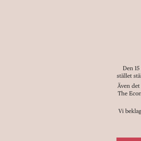
Den 15
stället s
Även det 
The Econ
Vi bekla