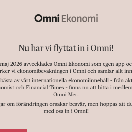
Nu har vi flyttat in i Omni!
 maj 2026 avvecklades Omni Ekonomi som egen app och 
tärker vi ekonomibevakningen i Omni och samlar allt inn
bästa av vårt internationella ekonomiinnehåll – från a
omist och Financial Times – finns nu att hitta i medlem
Omni Mer.
gar om förändringen orsakar besvär, men hoppas att du v
med oss in i Omni!