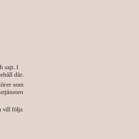
sajt. I
ehåll där.
ktörer som
stjänsten
ill följa