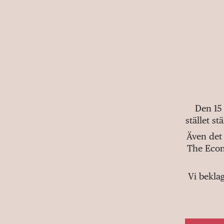
Den 15
stället s
Även det 
The Econ
Vi bekla