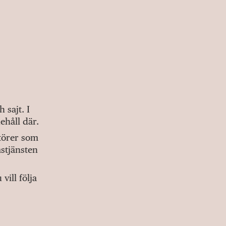
sajt. I
ehåll där.
ktörer som
stjänsten
ill följa