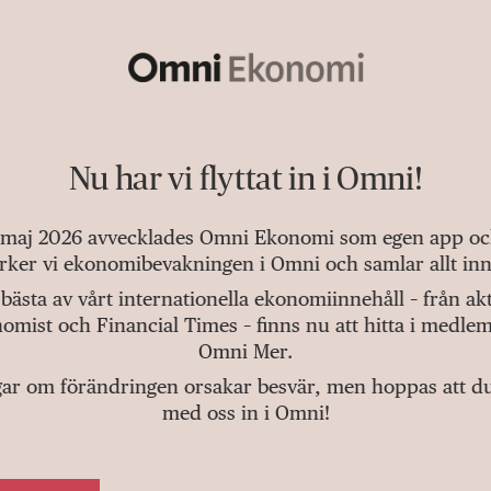
Nu har vi flyttat in i Omni!
 maj 2026 avvecklades Omni Ekonomi som egen app och 
tärker vi ekonomibevakningen i Omni och samlar allt inn
bästa av vårt internationella ekonomiinnehåll – från a
omist och Financial Times – finns nu att hitta i medlem
Omni Mer.
gar om förändringen orsakar besvär, men hoppas att du v
med oss in i Omni!