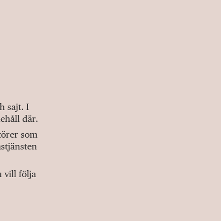
sajt. I
ehåll där.
ktörer som
stjänsten
ill följa