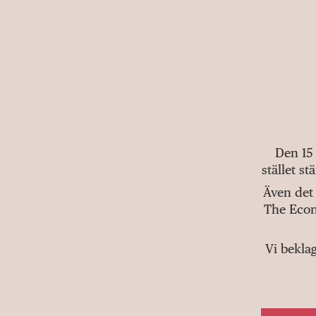
Den 15
stället s
Även det 
The Econ
Vi bekla