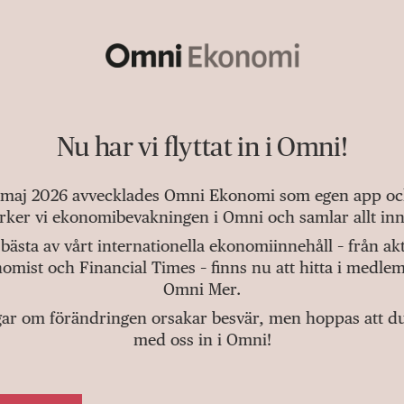
Nu har vi flyttat in i Omni!
 maj 2026 avvecklades Omni Ekonomi som egen app och 
tärker vi ekonomibevakningen i Omni och samlar allt inn
bästa av vårt internationella ekonomiinnehåll – från a
omist och Financial Times – finns nu att hitta i medlem
Omni Mer.
gar om förändringen orsakar besvär, men hoppas att du v
med oss in i Omni!