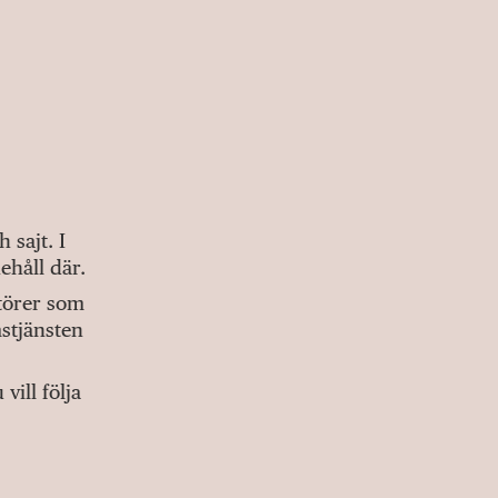
sajt. I
ehåll där.
ktörer som
stjänsten
ill följa