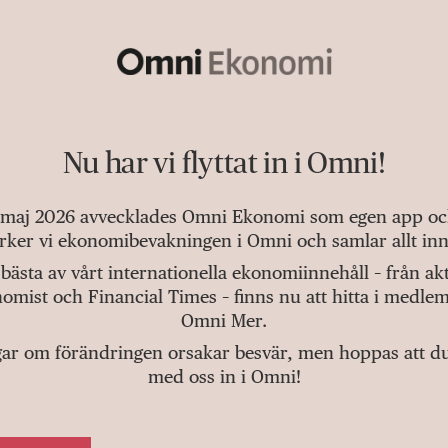
Nu har vi flyttat in i Omni!
 maj 2026 avvecklades Omni Ekonomi som egen app och 
tärker vi ekonomibevakningen i Omni och samlar allt inn
bästa av vårt internationella ekonomiinnehåll – från a
omist och Financial Times – finns nu att hitta i medlem
Omni Mer.
gar om förändringen orsakar besvär, men hoppas att du v
med oss in i Omni!