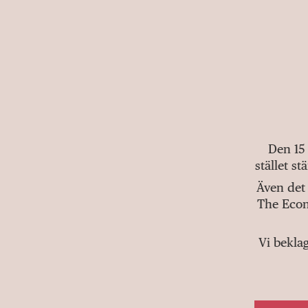
Den 15
stället s
Även det 
The Econ
Vi bekla