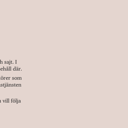
sajt. I
ehåll där.
ktörer som
stjänsten
ill följa