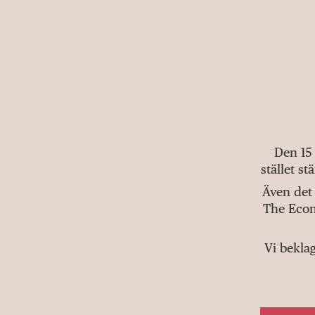
Den 15
stället s
Även det 
The Econ
Vi bekla