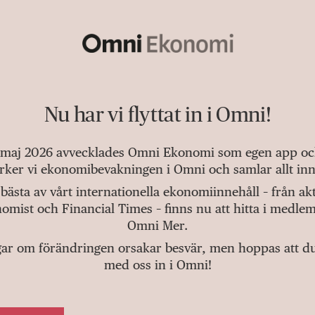
Nu har vi flyttat in i Omni!
 maj 2026 avvecklades Omni Ekonomi som egen app och 
tärker vi ekonomibevakningen i Omni och samlar allt inn
bästa av vårt internationella ekonomiinnehåll – från a
omist och Financial Times – finns nu att hitta i medlem
Omni Mer.
gar om förändringen orsakar besvär, men hoppas att du v
med oss in i Omni!