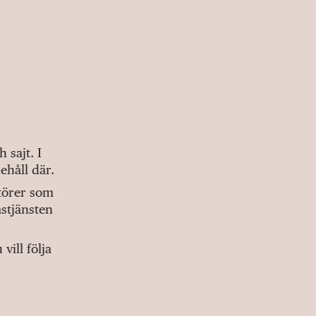
sajt. I
ehåll där.
ktörer som
stjänsten
ill följa