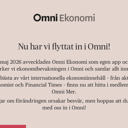
Nu har vi flyttat in i Omni!
 maj 2026 avvecklades Omni Ekonomi som egen app och 
tärker vi ekonomibevakningen i Omni och samlar allt inn
bästa av vårt internationella ekonomiinnehåll – från a
omist och Financial Times – finns nu att hitta i medlem
Omni Mer.
gar om förändringen orsakar besvär, men hoppas att du v
med oss in i Omni!