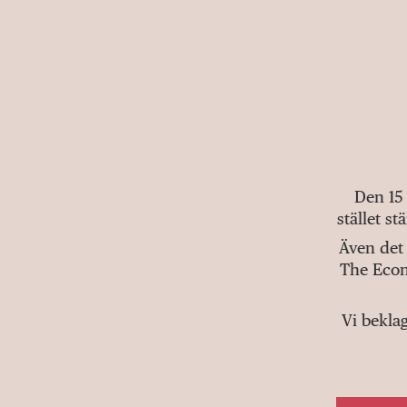
Den 15
stället s
Även det 
The Econ
Vi bekla