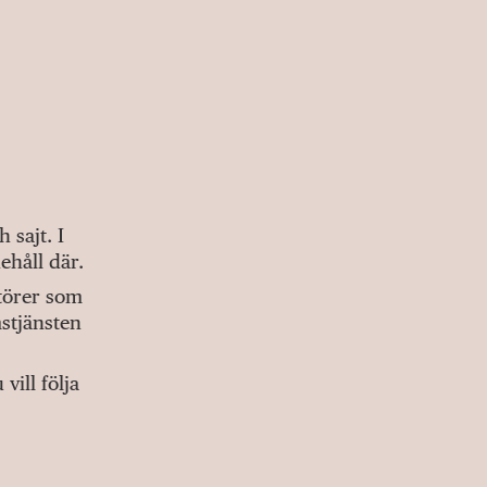
sajt. I
ehåll där.
ktörer som
stjänsten
ill följa