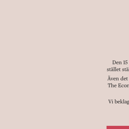
Den 15
stället s
Även det 
The Econ
Vi bekla