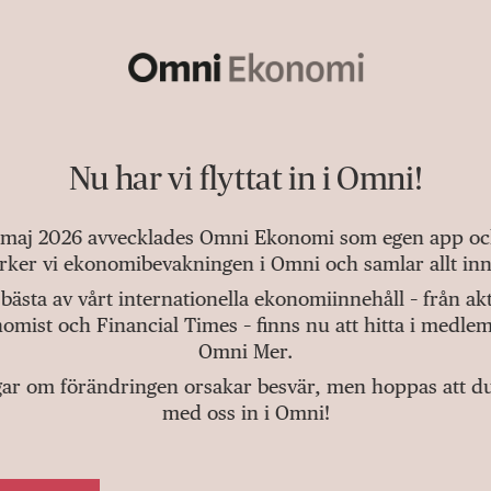
Nu har vi flyttat in i Omni!
 maj 2026 avvecklades Omni Ekonomi som egen app och 
tärker vi ekonomibevakningen i Omni och samlar allt inn
bästa av vårt internationella ekonomiinnehåll – från a
omist och Financial Times – finns nu att hitta i medlem
Omni Mer.
gar om förändringen orsakar besvär, men hoppas att du v
med oss in i Omni!