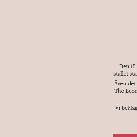
Den 15
stället s
Även det 
The Econ
Vi bekla