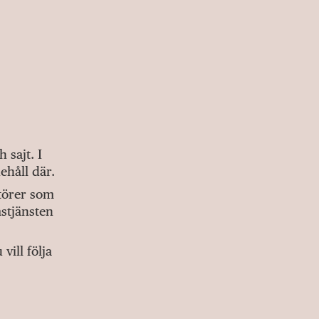
sajt. I
ehåll där.
ktörer som
stjänsten
ill följa