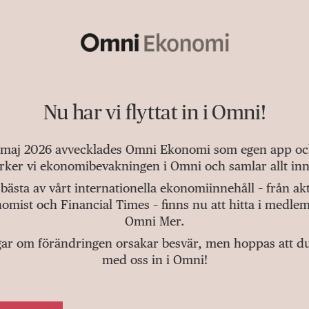
Nu har vi flyttat in i Omni!
 maj 2026 avvecklades Omni Ekonomi som egen app och 
tärker vi ekonomibevakningen i Omni och samlar allt inn
bästa av vårt internationella ekonomiinnehåll – från a
omist och Financial Times – finns nu att hitta i medlem
Omni Mer.
gar om förändringen orsakar besvär, men hoppas att du v
med oss in i Omni!