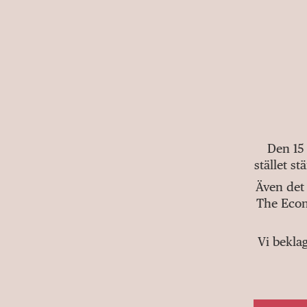
Den 15
stället s
Även det 
The Econ
Vi bekla