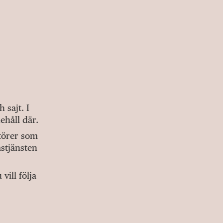
sajt. I
ehåll där.
ktörer som
stjänsten
ill följa