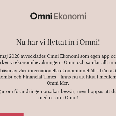
Nu har vi flyttat in i Omni!
 maj 2026 avvecklades Omni Ekonomi som egen app och 
tärker vi ekonomibevakningen i Omni och samlar allt inn
bästa av vårt internationella ekonomiinnehåll – från a
omist och Financial Times – finns nu att hitta i medlem
Omni Mer.
gar om förändringen orsakar besvär, men hoppas att du v
med oss in i Omni!