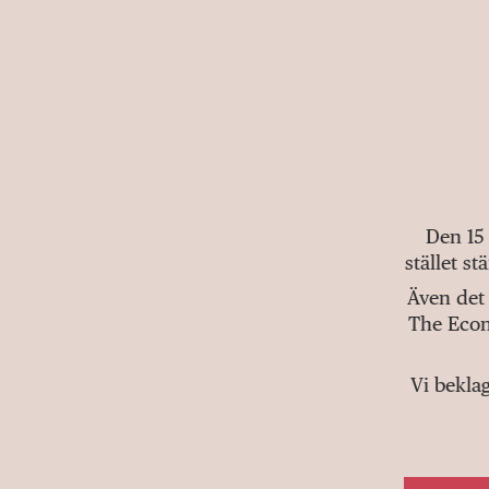
Den 15
stället s
Även det 
The Econ
Vi bekla