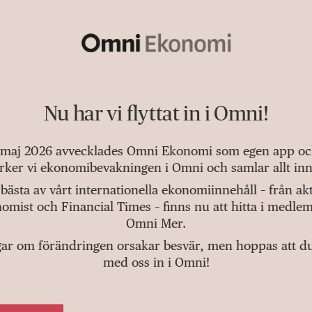
Nu har vi flyttat in i Omni!
 maj 2026 avvecklades Omni Ekonomi som egen app och 
tärker vi ekonomibevakningen i Omni och samlar allt inn
bästa av vårt internationella ekonomiinnehåll – från a
omist och Financial Times – finns nu att hitta i medlem
Omni Mer.
gar om förändringen orsakar besvär, men hoppas att du v
med oss in i Omni!