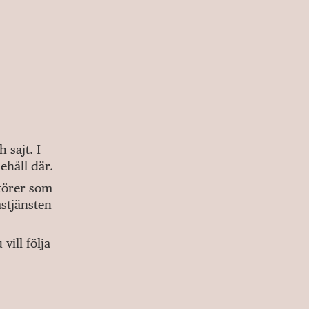
sajt. I
ehåll där.
ktörer som
stjänsten
ill följa