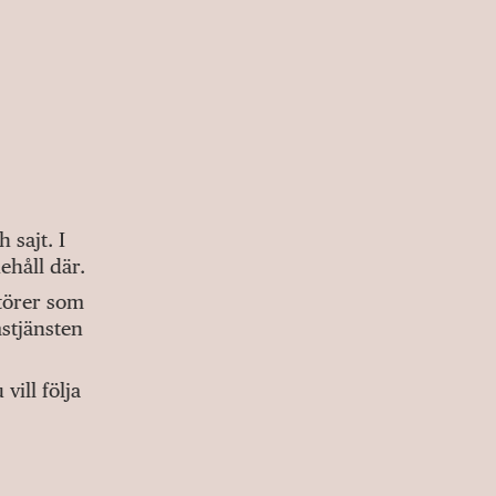
sajt. I
ehåll där.
ktörer som
stjänsten
ill följa