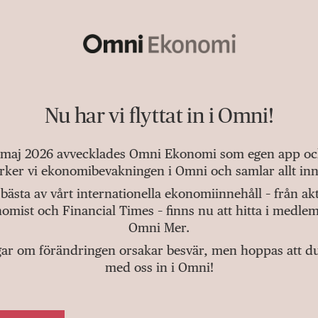
Nu har vi flyttat in i Omni!
 maj 2026 avvecklades Omni Ekonomi som egen app och 
tärker vi ekonomibevakningen i Omni och samlar allt inn
bästa av vårt internationella ekonomiinnehåll – från a
omist och Financial Times – finns nu att hitta i medlem
Omni Mer.
gar om förändringen orsakar besvär, men hoppas att du v
med oss in i Omni!