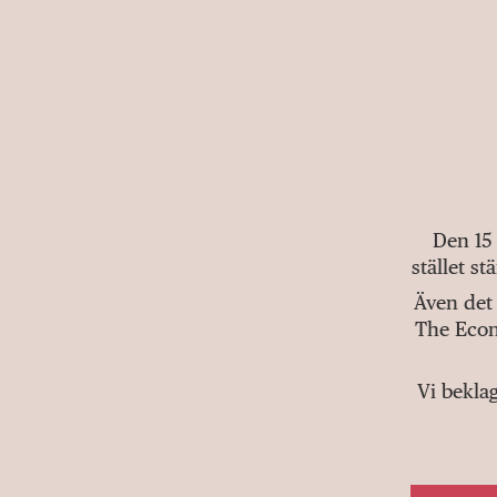
Den 15
stället s
Även det 
The Econ
Vi bekla