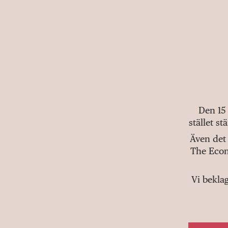
Den 15
stället s
Även det 
The Econ
Vi bekla