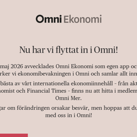
Nu har vi flyttat in i Omni!
 maj 2026 avvecklades Omni Ekonomi som egen app och 
tärker vi ekonomibevakningen i Omni och samlar allt inn
bästa av vårt internationella ekonomiinnehåll – från a
omist och Financial Times – finns nu att hitta i medlem
Omni Mer.
gar om förändringen orsakar besvär, men hoppas att du v
med oss in i Omni!