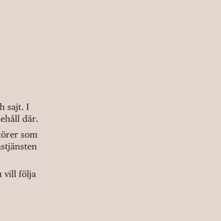
sajt. I
ehåll där.
ktörer som
stjänsten
ill följa