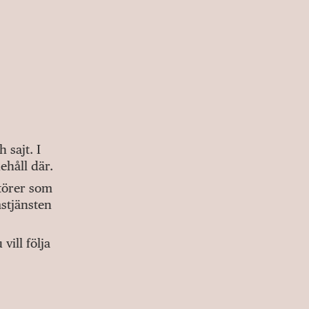
sajt. I
ehåll där.
ktörer som
stjänsten
ill följa