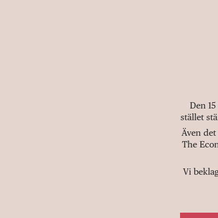
Den 15
stället s
Även det 
The Econ
Vi bekla