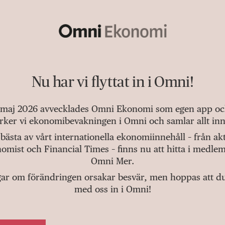
Nu har vi flyttat in i Omni!
 maj 2026 avvecklades Omni Ekonomi som egen app och 
tärker vi ekonomibevakningen i Omni och samlar allt inn
bästa av vårt internationella ekonomiinnehåll – från a
omist och Financial Times – finns nu att hitta i medlem
Omni Mer.
gar om förändringen orsakar besvär, men hoppas att du v
med oss in i Omni!