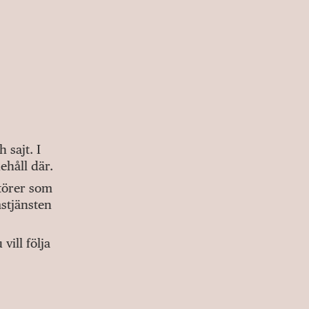
sajt. I
ehåll där.
ktörer som
stjänsten
ill följa