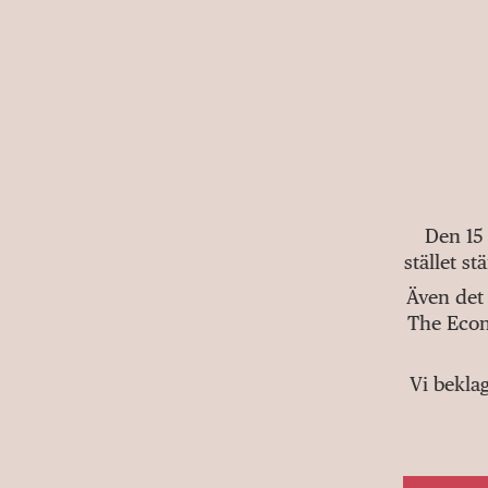
Den 15
stället s
Även det 
The Econ
Vi bekla