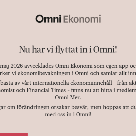
Nu har vi flyttat in i Omni!
 maj 2026 avvecklades Omni Ekonomi som egen app och 
tärker vi ekonomibevakningen i Omni och samlar allt inn
bästa av vårt internationella ekonomiinnehåll – från a
omist och Financial Times – finns nu att hitta i medlem
Omni Mer.
gar om förändringen orsakar besvär, men hoppas att du v
med oss in i Omni!