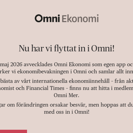
Nu har vi flyttat in i Omni!
 maj 2026 avvecklades Omni Ekonomi som egen app och 
tärker vi ekonomibevakningen i Omni och samlar allt inn
bästa av vårt internationella ekonomiinnehåll – från a
omist och Financial Times – finns nu att hitta i medlem
Omni Mer.
gar om förändringen orsakar besvär, men hoppas att du v
med oss in i Omni!