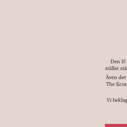
Den 15
stället s
Även det 
The Econ
Vi bekla