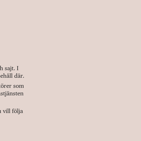
sajt. I
ehåll där.
ktörer som
stjänsten
ill följa