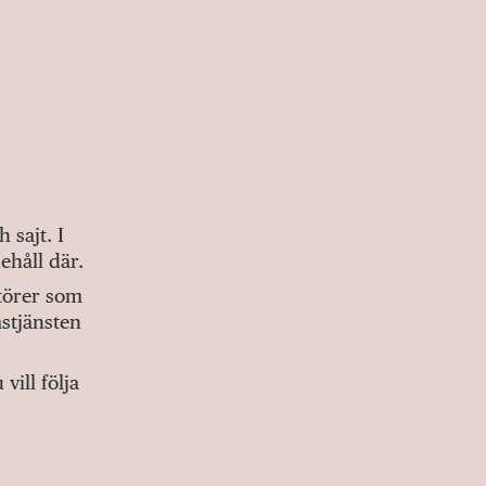
sajt. I
ehåll där.
ktörer som
stjänsten
ill följa