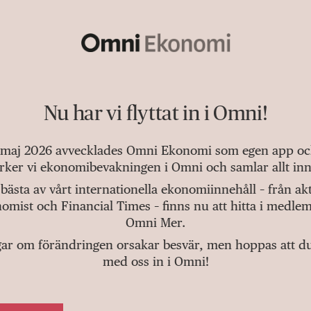
Nu har vi flyttat in i Omni!
 maj 2026 avvecklades Omni Ekonomi som egen app och 
tärker vi ekonomibevakningen i Omni och samlar allt inn
bästa av vårt internationella ekonomiinnehåll – från a
omist och Financial Times – finns nu att hitta i medlem
Omni Mer.
gar om förändringen orsakar besvär, men hoppas att du v
med oss in i Omni!