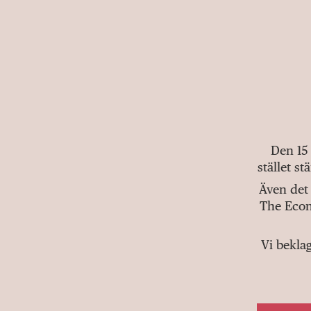
Den 15
stället s
Även det 
The Econ
Vi bekla