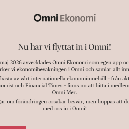
Nu har vi flyttat in i Omni!
 maj 2026 avvecklades Omni Ekonomi som egen app och 
tärker vi ekonomibevakningen i Omni och samlar allt inn
bästa av vårt internationella ekonomiinnehåll – från a
omist och Financial Times – finns nu att hitta i medlem
Omni Mer.
gar om förändringen orsakar besvär, men hoppas att du v
med oss in i Omni!