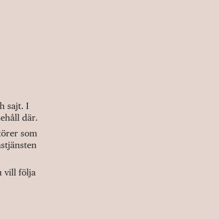
sajt. I
ehåll där.
ktörer som
stjänsten
ill följa