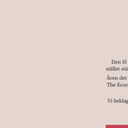
Den 15
stället s
Även det 
The Econ
Vi bekla