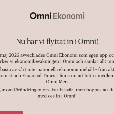
Nu har vi flyttat in i Omni!
 maj 2026 avvecklades Omni Ekonomi som egen app och 
tärker vi ekonomibevakningen i Omni och samlar allt inn
bästa av vårt internationella ekonomiinnehåll – från a
omist och Financial Times – finns nu att hitta i medlem
Omni Mer.
gar om förändringen orsakar besvär, men hoppas att du v
med oss in i Omni!