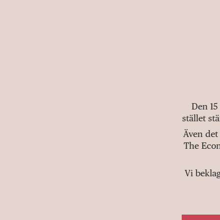
Den 15
stället s
Även det 
The Econ
Vi bekla