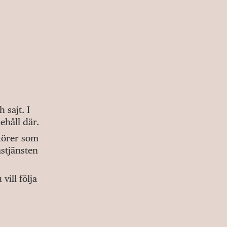
sajt. I
ehåll där.
ktörer som
stjänsten
ill följa