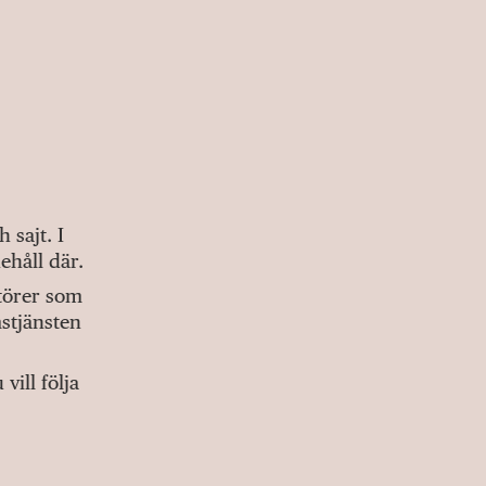
sajt. I
ehåll där.
ktörer som
stjänsten
ill följa