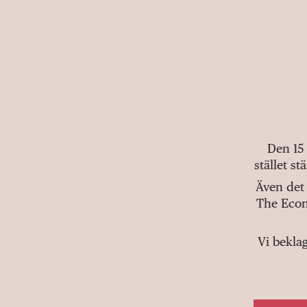
Den 15
stället s
Även det 
The Econ
Vi bekla