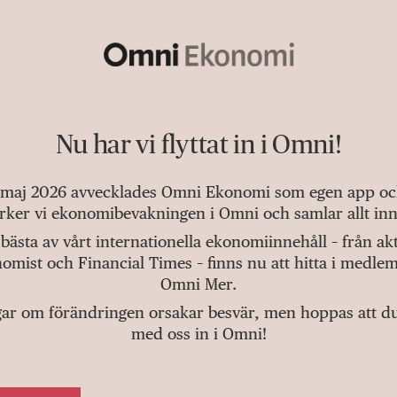
Nu har vi flyttat in i Omni!
 maj 2026 avvecklades Omni Ekonomi som egen app och 
tärker vi ekonomibevakningen i Omni och samlar allt inn
bästa av vårt internationella ekonomiinnehåll – från a
omist och Financial Times – finns nu att hitta i medlem
Omni Mer.
gar om förändringen orsakar besvär, men hoppas att du v
med oss in i Omni!