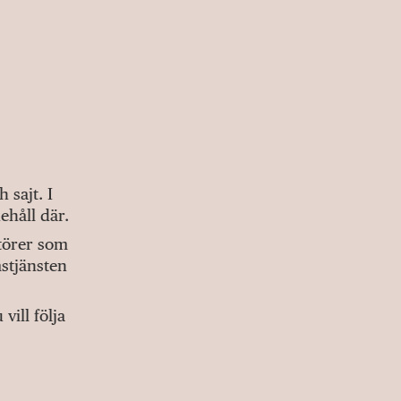
sajt. I
ehåll där.
ktörer som
stjänsten
ill följa