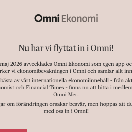
Nu har vi flyttat in i Omni!
 maj 2026 avvecklades Omni Ekonomi som egen app och 
tärker vi ekonomibevakningen i Omni och samlar allt inn
bästa av vårt internationella ekonomiinnehåll – från a
omist och Financial Times – finns nu att hitta i medlem
Omni Mer.
gar om förändringen orsakar besvär, men hoppas att du v
med oss in i Omni!