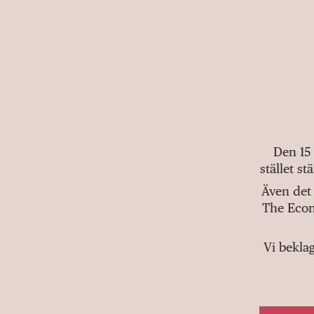
Den 15
stället s
Även det 
The Econ
Vi bekla