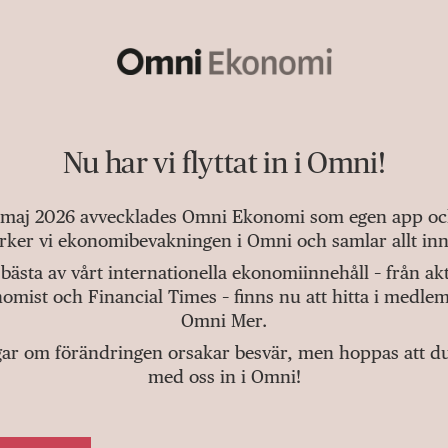
Nu har vi flyttat in i Omni!
 maj 2026 avvecklades Omni Ekonomi som egen app och 
tärker vi ekonomibevakningen i Omni och samlar allt inn
bästa av vårt internationella ekonomiinnehåll – från a
omist och Financial Times – finns nu att hitta i medlem
Omni Mer.
gar om förändringen orsakar besvär, men hoppas att du v
med oss in i Omni!