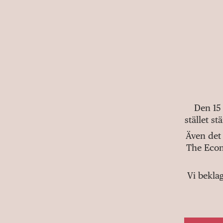
Den 15
stället s
Även det 
The Econ
Vi bekla