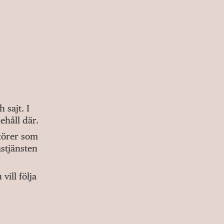
sajt. I
ehåll där.
ktörer som
stjänsten
ill följa