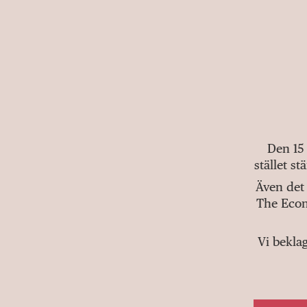
Den 15
stället s
Även det 
The Econ
Vi bekla