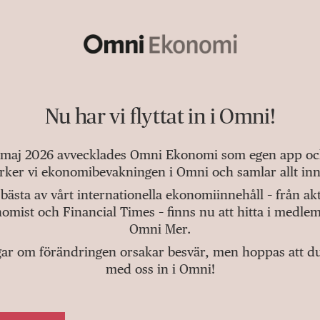
Nu har vi flyttat in i Omni!
 maj 2026 avvecklades Omni Ekonomi som egen app och 
tärker vi ekonomibevakningen i Omni och samlar allt inn
bästa av vårt internationella ekonomiinnehåll – från a
omist och Financial Times – finns nu att hitta i medlem
Omni Mer.
gar om förändringen orsakar besvär, men hoppas att du v
med oss in i Omni!