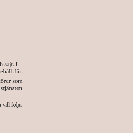
sajt. I
ehåll där.
ktörer som
stjänsten
ill följa