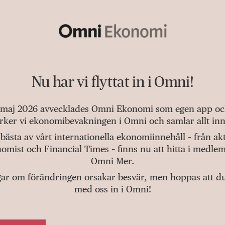
Nu har vi flyttat in i Omni!
 maj 2026 avvecklades Omni Ekonomi som egen app och 
tärker vi ekonomibevakningen i Omni och samlar allt inn
bästa av vårt internationella ekonomiinnehåll – från a
omist och Financial Times – finns nu att hitta i medlem
Omni Mer.
gar om förändringen orsakar besvär, men hoppas att du v
med oss in i Omni!