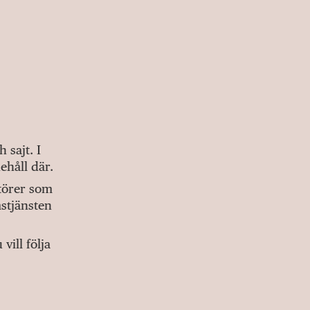
sajt. I
ehåll där.
ktörer som
stjänsten
ill följa