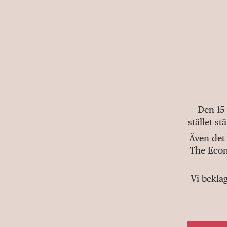
Den 15
stället s
Även det 
The Econ
Vi bekla