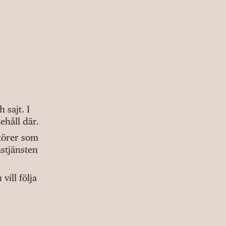
sajt. I
ehåll där.
ktörer som
stjänsten
ill följa