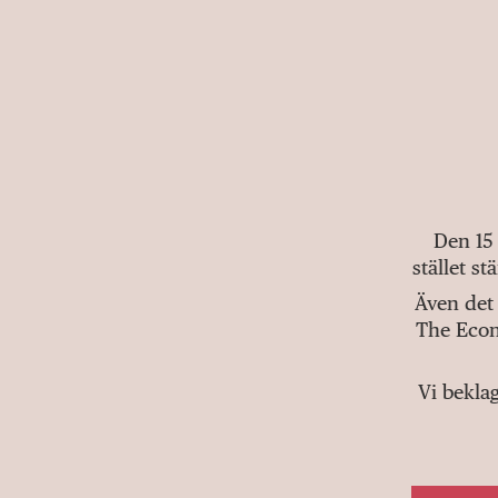
Den 15
stället s
Även det 
The Econ
Vi bekla