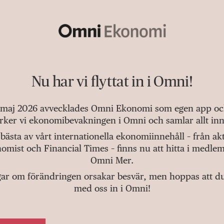
Nu har vi flyttat in i Omni!
 maj 2026 avvecklades Omni Ekonomi som egen app och 
tärker vi ekonomibevakningen i Omni och samlar allt inn
bästa av vårt internationella ekonomiinnehåll – från a
omist och Financial Times – finns nu att hitta i medlem
Omni Mer.
gar om förändringen orsakar besvär, men hoppas att du v
med oss in i Omni!