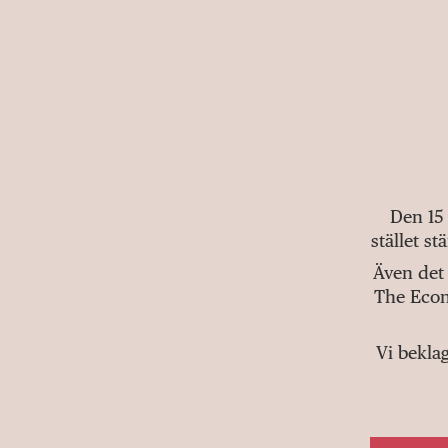
Den 15
stället s
Även det 
The Econ
Vi bekla