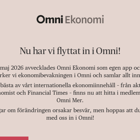
Nu har vi flyttat in i Omni!
 maj 2026 avvecklades Omni Ekonomi som egen app och 
tärker vi ekonomibevakningen i Omni och samlar allt inn
bästa av vårt internationella ekonomiinnehåll – från a
omist och Financial Times – finns nu att hitta i medlem
Omni Mer.
gar om förändringen orsakar besvär, men hoppas att du v
med oss in i Omni!