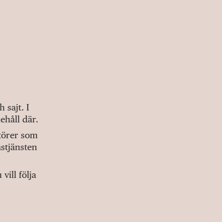
sajt. I
ehåll där.
ktörer som
stjänsten
ill följa