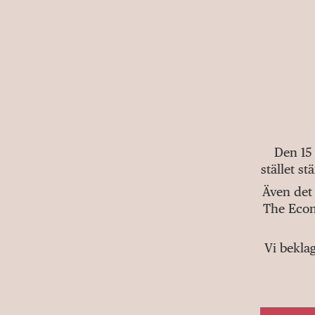
Den 15
stället s
Även det 
The Econ
Vi bekla