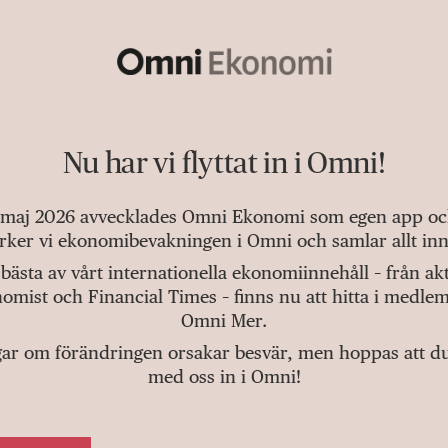
Nu har vi flyttat in i Omni!
 maj 2026 avvecklades Omni Ekonomi som egen app och 
tärker vi ekonomibevakningen i Omni och samlar allt inn
bästa av vårt internationella ekonomiinnehåll – från a
omist och Financial Times – finns nu att hitta i medlem
Omni Mer.
gar om förändringen orsakar besvär, men hoppas att du v
med oss in i Omni!