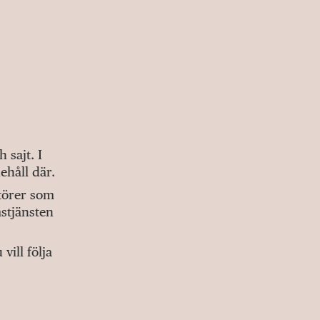
sajt. I
ehåll där.
ktörer som
stjänsten
ill följa