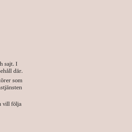
sajt. I
ehåll där.
ktörer som
stjänsten
ill följa