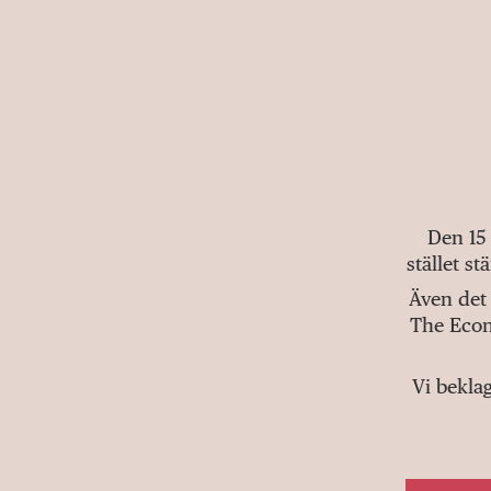
Den 15
stället s
Även det 
The Econ
Vi bekla