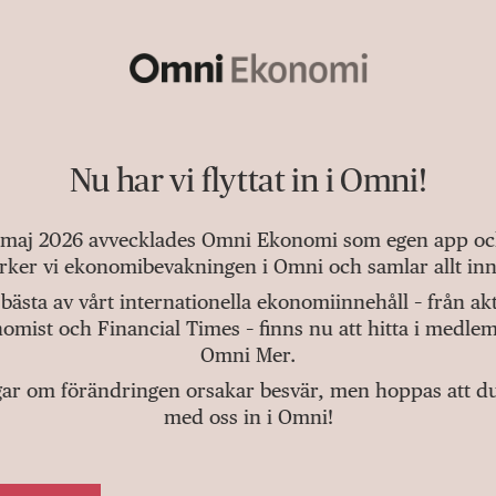
Nu har vi flyttat in i Omni!
 maj 2026 avvecklades Omni Ekonomi som egen app och 
tärker vi ekonomibevakningen i Omni och samlar allt inn
bästa av vårt internationella ekonomiinnehåll – från a
omist och Financial Times – finns nu att hitta i medlem
Omni Mer.
gar om förändringen orsakar besvär, men hoppas att du v
med oss in i Omni!