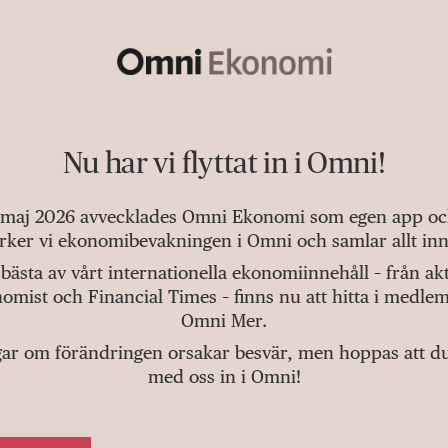
Nu har vi flyttat in i Omni!
 maj 2026 avvecklades Omni Ekonomi som egen app och 
tärker vi ekonomibevakningen i Omni och samlar allt inn
bästa av vårt internationella ekonomiinnehåll – från a
omist och Financial Times – finns nu att hitta i medlem
Omni Mer.
gar om förändringen orsakar besvär, men hoppas att du v
med oss in i Omni!