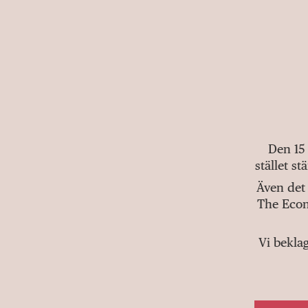
Den 15
stället s
Även det 
The Econ
Vi bekla