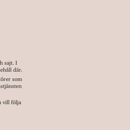
sajt. I
ehåll där.
ktörer som
stjänsten
ill följa