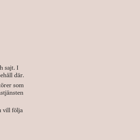
sajt. I
ehåll där.
ktörer som
stjänsten
ill följa