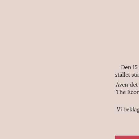
Den 15
stället s
Även det 
The Econ
Vi bekla