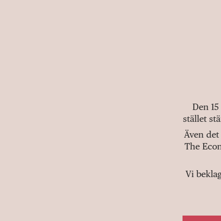
Den 15
stället s
Även det 
The Econ
Vi bekla