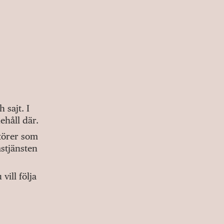
sajt. I
ehåll där.
ktörer som
stjänsten
ill följa