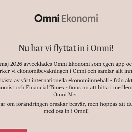
Nu har vi flyttat in i Omni!
 maj 2026 avvecklades Omni Ekonomi som egen app och 
tärker vi ekonomibevakningen i Omni och samlar allt inn
bästa av vårt internationella ekonomiinnehåll – från a
omist och Financial Times – finns nu att hitta i medlem
Omni Mer.
gar om förändringen orsakar besvär, men hoppas att du v
med oss in i Omni!