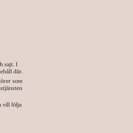
sajt. I
ehåll där.
ktörer som
stjänsten
ill följa