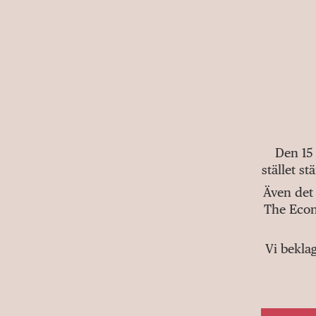
Den 15
stället s
Även det 
The Econ
Vi bekla