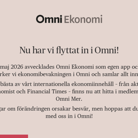
Nu har vi flyttat in i Omni!
 maj 2026 avvecklades Omni Ekonomi som egen app och 
tärker vi ekonomibevakningen i Omni och samlar allt inn
bästa av vårt internationella ekonomiinnehåll – från a
omist och Financial Times – finns nu att hitta i medlem
Omni Mer.
gar om förändringen orsakar besvär, men hoppas att du v
med oss in i Omni!