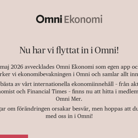
Nu har vi flyttat in i Omni!
 maj 2026 avvecklades Omni Ekonomi som egen app och 
tärker vi ekonomibevakningen i Omni och samlar allt inn
bästa av vårt internationella ekonomiinnehåll – från a
omist och Financial Times – finns nu att hitta i medlem
Omni Mer.
gar om förändringen orsakar besvär, men hoppas att du v
med oss in i Omni!