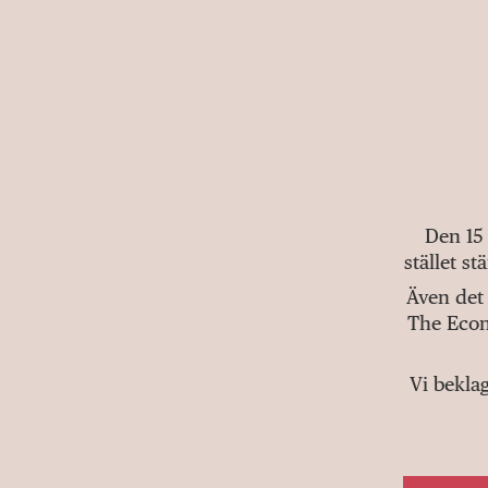
Den 15
stället s
Även det 
The Econ
Vi bekla