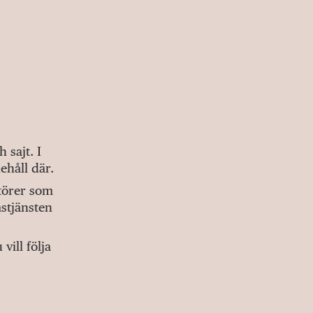
sajt. I
ehåll där.
ktörer som
stjänsten
ill följa