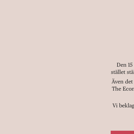
Den 15
stället s
Även det 
The Econ
Vi bekla