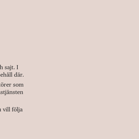
sajt. I
ehåll där.
ktörer som
stjänsten
ill följa