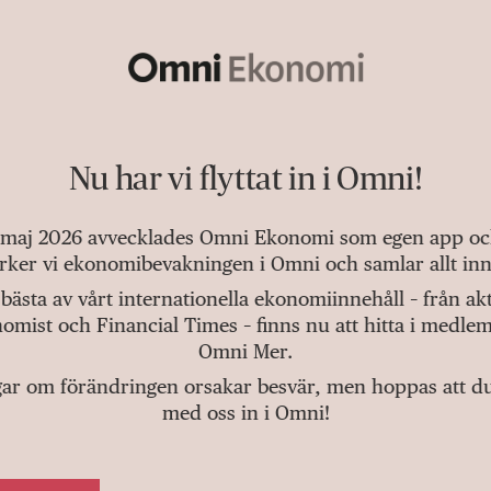
Nu har vi flyttat in i Omni!
 maj 2026 avvecklades Omni Ekonomi som egen app och 
tärker vi ekonomibevakningen i Omni och samlar allt inn
bästa av vårt internationella ekonomiinnehåll – från a
omist och Financial Times – finns nu att hitta i medlem
Omni Mer.
gar om förändringen orsakar besvär, men hoppas att du v
med oss in i Omni!