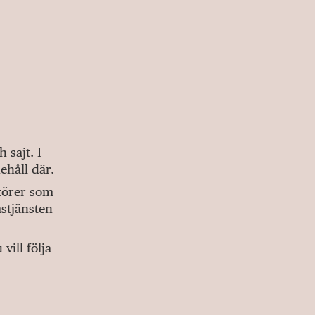
sajt. I
ehåll där.
ktörer som
stjänsten
ill följa