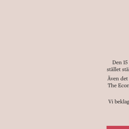
Den 15
stället s
Även det 
The Econ
Vi bekla