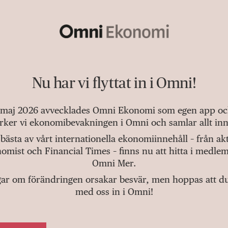
Nu har vi flyttat in i Omni!
 maj 2026 avvecklades Omni Ekonomi som egen app och 
tärker vi ekonomibevakningen i Omni och samlar allt inn
bästa av vårt internationella ekonomiinnehåll – från a
omist och Financial Times – finns nu att hitta i medlem
Omni Mer.
gar om förändringen orsakar besvär, men hoppas att du v
med oss in i Omni!