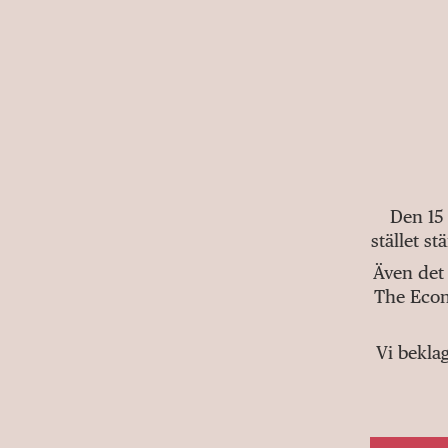
Den 15
stället s
Även det 
The Econ
Vi bekla