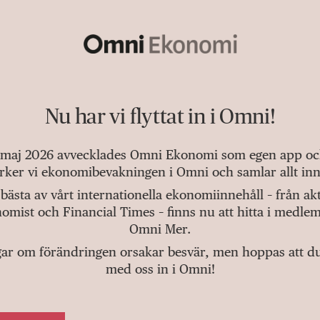
Nu har vi flyttat in i Omni!
 maj 2026 avvecklades Omni Ekonomi som egen app och 
tärker vi ekonomibevakningen i Omni och samlar allt inn
bästa av vårt internationella ekonomiinnehåll – från a
omist och Financial Times – finns nu att hitta i medlem
Omni Mer.
gar om förändringen orsakar besvär, men hoppas att du v
med oss in i Omni!