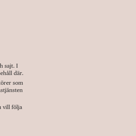
sajt. I
ehåll där.
ktörer som
stjänsten
ill följa