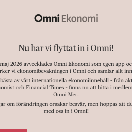
Nu har vi flyttat in i Omni!
 maj 2026 avvecklades Omni Ekonomi som egen app och 
tärker vi ekonomibevakningen i Omni och samlar allt inn
bästa av vårt internationella ekonomiinnehåll – från a
omist och Financial Times – finns nu att hitta i medlem
Omni Mer.
gar om förändringen orsakar besvär, men hoppas att du v
med oss in i Omni!