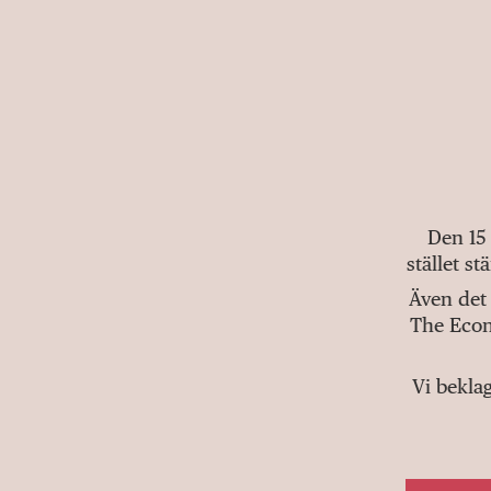
Den 15
stället s
Även det 
The Econ
Vi bekla