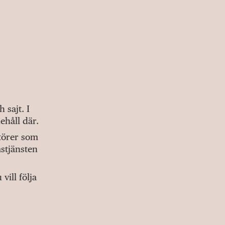
sajt. I
ehåll där.
ktörer som
stjänsten
ill följa