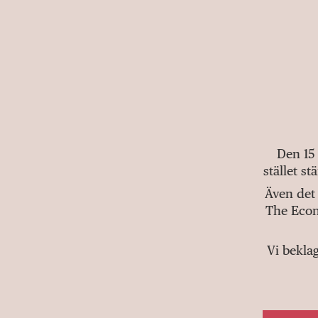
Den 15
stället s
Även det 
The Econ
Vi bekla