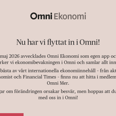
Nu har vi flyttat in i Omni!
 maj 2026 avvecklades Omni Ekonomi som egen app och 
tärker vi ekonomibevakningen i Omni och samlar allt inn
bästa av vårt internationella ekonomiinnehåll – från a
omist och Financial Times – finns nu att hitta i medlem
Omni Mer.
gar om förändringen orsakar besvär, men hoppas att du v
med oss in i Omni!