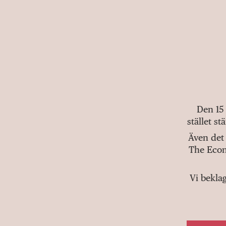
Den 15
stället s
Även det 
The Econ
Vi bekla