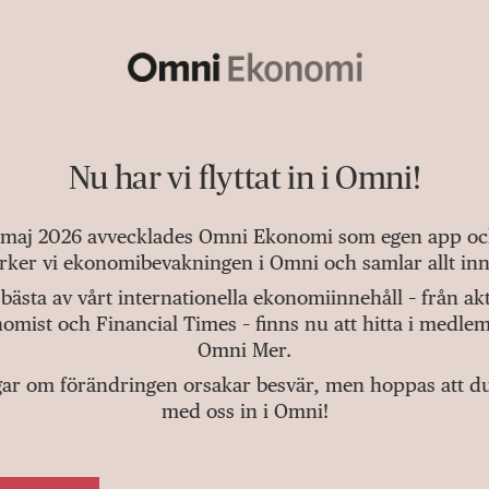
Nu har vi flyttat in i Omni!
 maj 2026 avvecklades Omni Ekonomi som egen app och 
tärker vi ekonomibevakningen i Omni och samlar allt inn
bästa av vårt internationella ekonomiinnehåll – från a
omist och Financial Times – finns nu att hitta i medlem
Omni Mer.
gar om förändringen orsakar besvär, men hoppas att du v
med oss in i Omni!