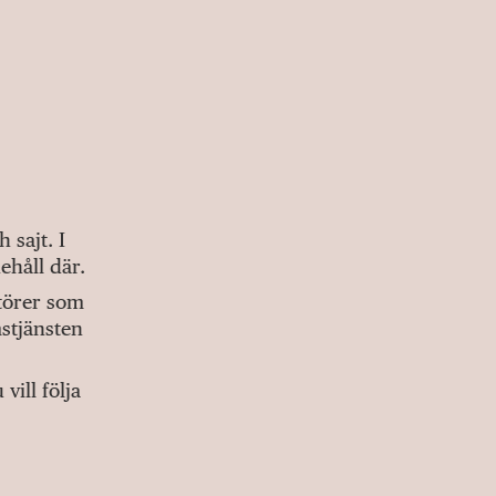
sajt. I
ehåll där.
ktörer som
stjänsten
ill följa