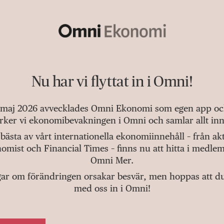
Nu har vi flyttat in i Omni!
 maj 2026 avvecklades Omni Ekonomi som egen app och 
tärker vi ekonomibevakningen i Omni och samlar allt inn
bästa av vårt internationella ekonomiinnehåll – från a
omist och Financial Times – finns nu att hitta i medlem
Omni Mer.
gar om förändringen orsakar besvär, men hoppas att du v
med oss in i Omni!