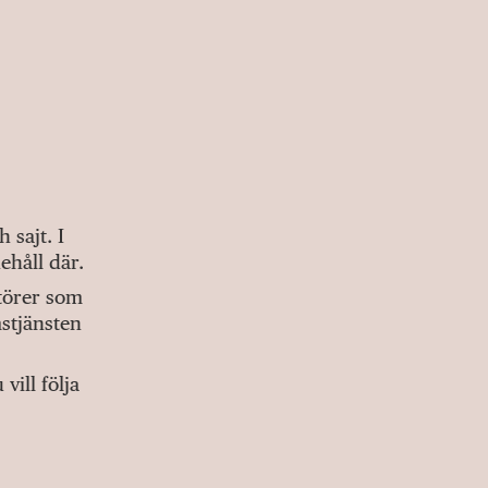
sajt. I
ehåll där.
ktörer som
stjänsten
ill följa