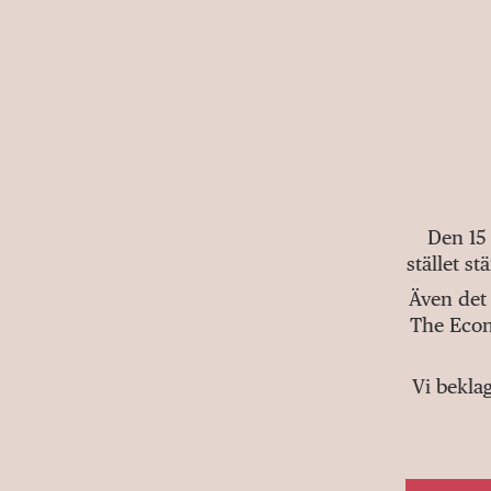
Den 15
stället s
Även det 
The Econ
Vi bekla