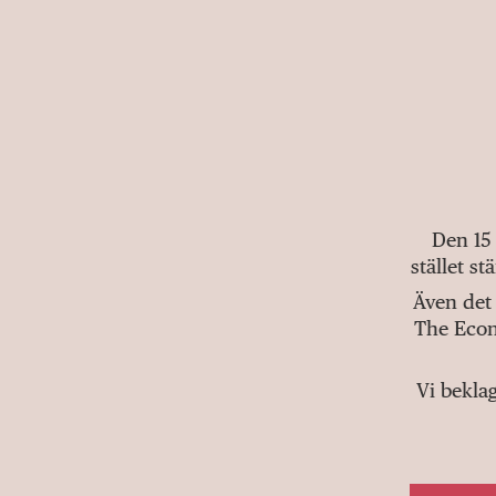
Den 15
stället s
Även det 
The Econ
Vi bekla