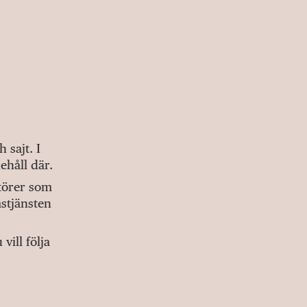
sajt. I
ehåll där.
ktörer som
stjänsten
ill följa