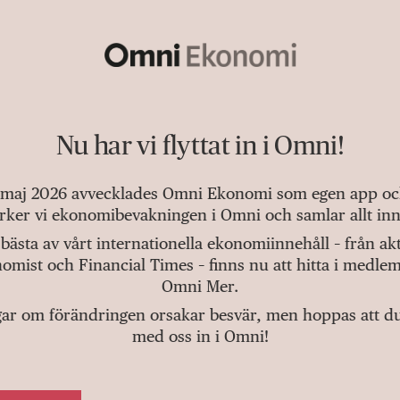
Nu har vi flyttat in i Omni!
 maj 2026 avvecklades Omni Ekonomi som egen app och 
tärker vi ekonomibevakningen i Omni och samlar allt inn
bästa av vårt internationella ekonomiinnehåll – från a
omist och Financial Times – finns nu att hitta i medlem
Omni Mer.
gar om förändringen orsakar besvär, men hoppas att du v
med oss in i Omni!