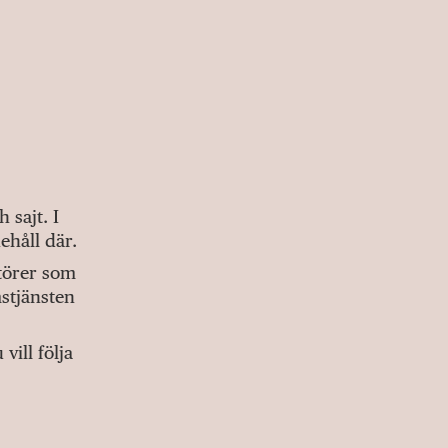
sajt. I
ehåll där.
ktörer som
stjänsten
ill följa