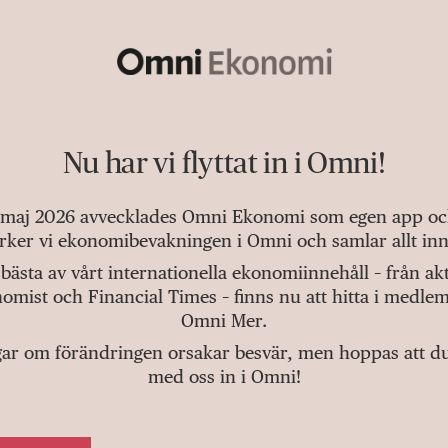
Nu har vi flyttat in i Omni!
 maj 2026 avvecklades Omni Ekonomi som egen app och 
tärker vi ekonomibevakningen i Omni och samlar allt inn
bästa av vårt internationella ekonomiinnehåll – från a
omist och Financial Times – finns nu att hitta i medlem
Omni Mer.
gar om förändringen orsakar besvär, men hoppas att du v
med oss in i Omni!