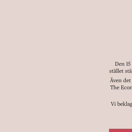
Den 15
stället s
Även det 
The Econ
Vi bekla